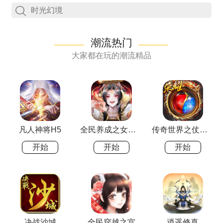
下拉刷新
潮流热门
大家都在玩的潮流精品
凡人神将H5
全民养成之女皇陛下
传奇世界之仗剑天涯
开始
开始
开始
决战沙城
全民穿越之宫
逍遥修真